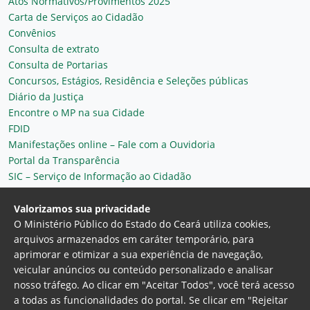
Atos Normativos/Provimentos 2025
Carta de Serviços ao Cidadão
Convênios
Consulta de extrato
Consulta de Portarias
Concursos, Estágios, Residência e Seleções públicas
Diário da Justiça
Encontre o MP na sua Cidade
FDID
Manifestações online – Fale com a Ouvidoria
Portal da Transparência
SIC – Serviço de Informação ao Cidadão
Plantão MP do Ceará
Secretaria Geral
Valorizamos sua privacidade
O Ministério Público do Estado do Ceará utiliza cookies,
arquivos armazenados em caráter temporário, para
aprimorar e otimizar a sua experiência de navegação,
veicular anúncios ou conteúdo personalizado e analisar
nosso tráfego. Ao clicar em "Aceitar Todos", você terá acesso
a todas as funcionalidades do portal. Se clicar em "Rejeitar