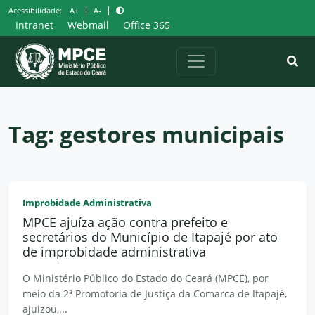
Pular
|
|
Acessibilidade:
A+
A-
para
Intranet
Webmail
Office 365
o
conteúdo
Tag:
gestores municipais
Improbidade Administrativa
MPCE ajuíza ação contra prefeito e
secretários do Município de Itapajé por ato
de improbidade administrativa
O Ministério Público do Estado do Ceará (MPCE), por
meio da 2ª Promotoria de Justiça da Comarca de Itapajé,
ajuizou,...