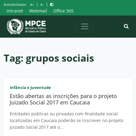
Pular
|
|
Acessibilidade:
A+
A-
para
Intranet
Webmail
Office 365
o
conteúdo
Tag:
grupos sociais
Infância e Juventude
Estão abertas as inscrições para o projeto
Juizado Social 2017 em Caucaia
Entidades públicas ou privadas com finalidade social
localizadas em Caucaia poderão se inscrever no projeto
Juizado Social 2017 até o...