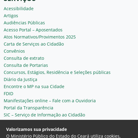
Acessibilidade
Artigos
Audiências Públicas
Acesso Portal – Aposentados
Atos Normativos/Provimentos 2025
Carta de Serviços ao Cidadão
Convênios
Consulta de extrato
Consulta de Portarias
Concursos, Estágios, Residência e Seleções públicas
Diário da Justiça
Encontre o MP na sua Cidade
FDID
Manifestações online – Fale com a Ouvidoria
Portal da Transparência
SIC – Serviço de Informação ao Cidadão
Plantão MP do Ceará
Secretaria Geral
Valorizamos sua privacidade
O Ministério Público do Estado do Ceará utiliza cookies,