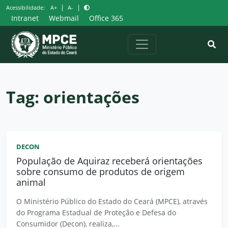
Pular
|
|
Acessibilidade:
A+
A-
para
Intranet
Webmail
Office 365
o
conteúdo
Tag:
orientações
DECON
População de Aquiraz receberá orientações
sobre consumo de produtos de origem
animal
O Ministério Público do Estado do Ceará (MPCE), através
do Programa Estadual de Proteção e Defesa do
Consumidor (Decon), realiza,...