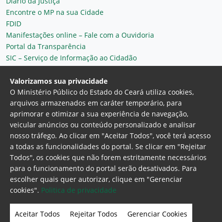
Diário da Justiça
Encontre o MP na sua Cidade
FDID
Manifestações online – Fale com a Ouvidoria
Portal da Transparência
SIC – Serviço de Informação ao Cidadão
Plantão MP do Ceará
Secretaria Geral
Valorizamos sua privacidade
O Ministério Público do Estado do Ceará utiliza cookies,
arquivos armazenados em caráter temporário, para
aprimorar e otimizar a sua experiência de navegação,
veicular anúncios ou conteúdo personalizado e analisar
nosso tráfego. Ao clicar em "Aceitar Todos", você terá acesso
a todas as funcionalidades do portal. Se clicar em "Rejeitar
Todos", os cookies que não forem estritamente necessários
para o funcionamento do portal serão desativados. Para
Ministério Público do Estado do Ceará
escolher quais quer autorizar, clique em "Gerenciar
Procuradoria Geral de Justiça
Av. Gen. Afonso
cookies".
Politica de privacidade
Albuquerque Lima, 130 - Cambeba - CEP:
60.822-325 - Fortaleza, Ceará. Brasil
Aceitar Todos
Rejeitar Todos
Gerenciar Cookies
Home Page
Intranet
Webmail
Office 365