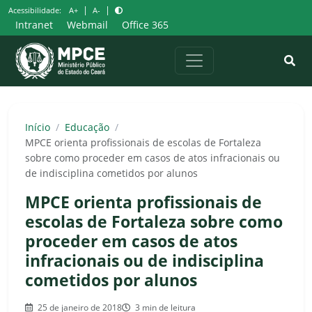
Pular
|
|
Acessibilidade:
A+
A-
para
Intranet
Webmail
Office 365
o
conteúdo
Início
/
Educação
/
MPCE orienta profissionais de escolas de Fortaleza
sobre como proceder em casos de atos infracionais ou
de indisciplina cometidos por alunos
MPCE orienta profissionais de
escolas de Fortaleza sobre como
proceder em casos de atos
infracionais ou de indisciplina
cometidos por alunos
25 de janeiro de 2018
3 min de leitura