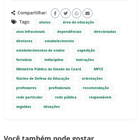
Compartilhar:
Tags:
alunos
área da educação
atos infracionais
dependências
direcionadas
diretores
estabelecimento
estabelecimentos de ensino
expedição
fortaleza
indisciplina
instruções
Ministério Público do Estado do Ceará
MPCE
Núcleo de Defesa da Educação
orientações
professores
profissionais
recomendação
rede particular
rede pública
responsáveis
seguidas
situações
Você também pode gostar