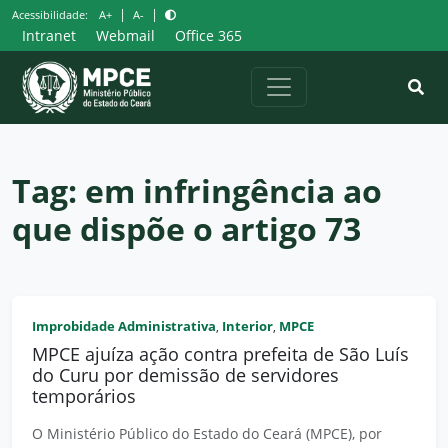
Pular
|
|
Acessibilidade:
A+
A-
para
Intranet
Webmail
Office 365
o
conteúdo
Tag:
em infringência ao
que dispõe o artigo 73
Improbidade Administrativa
Interior
MPCE
,
,
MPCE ajuíza ação contra prefeita de São Luís
do Curu por demissão de servidores
temporários
O Ministério Público do Estado do Ceará (MPCE), por