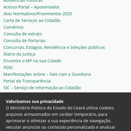
Audiências Públicas
Acesso Portal – Aposentados
Atos Normativos/Provimentos 2025
Carta de Serviços ao Cidadão
Convênios
Consulta de extrato
Consulta de Portarias
Concursos, Estágios, Residência e Seleções públicas
Diário da Justiça
Encontre o MP na sua Cidade
FDID
Manifestações online – Fale com a Ouvidoria
Portal da Transparência
SIC – Serviço de Informação ao Cidadão
Plantão MP do Ceará
Secretaria Geral
Valorizamos sua privacidade
O Ministério Público do Estado do Ceará utiliza cookies,
arquivos armazenados em caráter temporário, para
aprimorar e otimizar a sua experiência de navegação,
veicular anúncios ou conteúdo personalizado e analisar