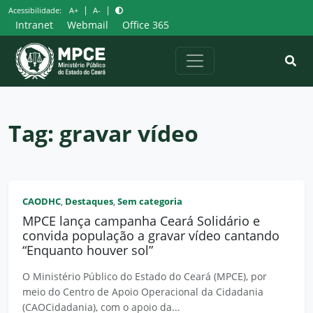
Pular
|
|
Acessibilidade:
A+
A-
para
Intranet
Webmail
Office 365
o
conteúdo
Tag:
gravar vídeo
CAODHC
Destaques
Sem categoria
,
,
MPCE lança campanha Ceará Solidário e
convida população a gravar vídeo cantando
“Enquanto houver sol”
O Ministério Público do Estado do Ceará (MPCE), por
meio do Centro de Apoio Operacional da Cidadania
(CAOCidadania), com o apoio da...