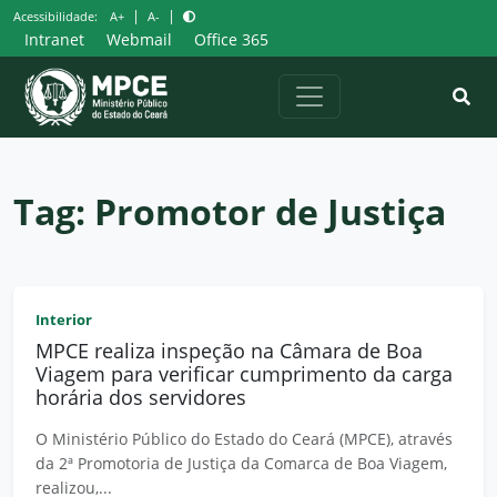
Pular
|
|
Acessibilidade:
A+
A-
para
Intranet
Webmail
Office 365
o
conteúdo
Tag:
Promotor de Justiça
Interior
MPCE realiza inspeção na Câmara de Boa
Viagem para verificar cumprimento da carga
horária dos servidores
O Ministério Público do Estado do Ceará (MPCE), através
da 2ª Promotoria de Justiça da Comarca de Boa Viagem,
realizou,...