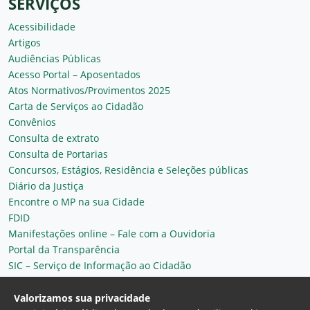
SERVIÇOS
Acessibilidade
Artigos
Audiências Públicas
Acesso Portal – Aposentados
Atos Normativos/Provimentos 2025
Carta de Serviços ao Cidadão
Convênios
Consulta de extrato
Consulta de Portarias
Concursos, Estágios, Residência e Seleções públicas
Diário da Justiça
Encontre o MP na sua Cidade
FDID
Manifestações online – Fale com a Ouvidoria
Portal da Transparência
SIC – Serviço de Informação ao Cidadão
Plantão MP do Ceará
Secretaria Geral
Valorizamos sua privacidade