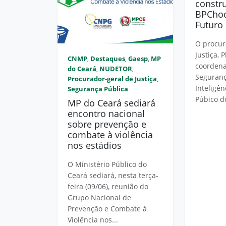
constr
BPChoq
Futuro
O procur
Justiça, 
CNMP
Destaques
Gaesp
MP
,
,
,
coordena
do Ceará
NUDETOR
,
,
Seguranç
Procurador-geral de Justiça
,
Inteligên
Segurança Pública
Púbico do
MP do Ceará sediará
encontro nacional
sobre prevenção e
combate à violência
nos estádios
O Ministério Público do
Ceará sediará, nesta terça-
feira (09/06), reunião do
Grupo Nacional de
Prevenção e Combate à
Violência nos...