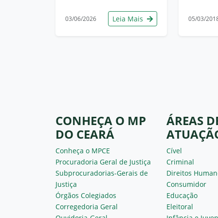
Leia Mais
03/06/2026
05/03/201
CONHEÇA O MP
ÁREAS D
DO CEARÁ
ATUAÇÃ
Conheça o MPCE
Cível
Procuradoria Geral de Justiça
Criminal
Subprocuradorias-Gerais de
Direitos Human
Justiça
Consumidor
Órgãos Colegiados
Educação
Corregedoria Geral
Eleitoral
Ouvidoria-Geral
Infância e Juve