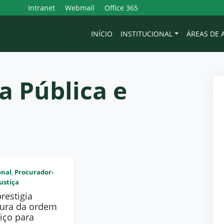
Intranet
Webmail
Office 365
INÍCIO
INSTITUCIONAL
ÁREAS DE
a Pública e
onal
Procurador-
,
Justiça
restigia
tura da ordem
iço para