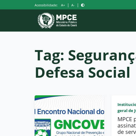
Pular
|
|
Acessibilidade:
A+
A-
para
o
conteúdo
Tag:
Seguranç
Defesa Social
Instituci
geral de 
MPCE p
assina
de serv