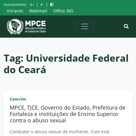
Pular
|
|
Acessibilidade:
A+
A-
para
Intranet
Webmail
Office 365
o
conteúdo
Tag:
Universidade Federal
do Ceará
Caocrim
MPCE, TJCE, Governo do Estado, Prefeitura de
Fortaleza e instituições de Ensino Superior
contra o abuso sexual
Combater o abuso sexual de mulheres. Com este