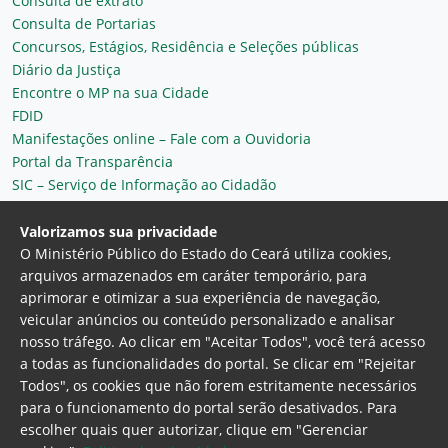
Consulta de extrato
Consulta de Portarias
Concursos, Estágios, Residência e Seleções públicas
Diário da Justiça
Encontre o MP na sua Cidade
FDID
Manifestações online – Fale com a Ouvidoria
Portal da Transparência
SIC – Serviço de Informação ao Cidadão
Plantão MP do Ceará
Secretaria Geral
Valorizamos sua privacidade
O Ministério Público do Estado do Ceará utiliza cookies,
arquivos armazenados em caráter temporário, para
aprimorar e otimizar a sua experiência de navegação,
veicular anúncios ou conteúdo personalizado e analisar
nosso tráfego. Ao clicar em "Aceitar Todos", você terá acesso
a todas as funcionalidades do portal. Se clicar em "Rejeitar
Todos", os cookies que não forem estritamente necessários
para o funcionamento do portal serão desativados. Para
Ministério Público do Estado do Ceará
escolher quais quer autorizar, clique em "Gerenciar
Procuradoria Geral de Justiça
Av. Gen. Afonso