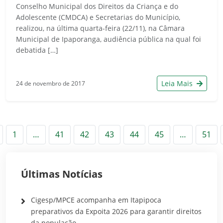
Conselho Municipal dos Direitos da Criança e do
Adolescente (CMDCA) e Secretarias do Município,
realizou, na última quarta-feira (22/11), na Câmara
Municipal de Ipaporanga, audiência pública na qual foi
debatida […]
Leia Mais
24 de novembro de 2017
nterior
1
…
41
42
43
44
45
…
51
Últimas Notícias
Cigesp/MPCE acompanha em Itapipoca
preparativos da Expoita 2026 para garantir direitos
da população