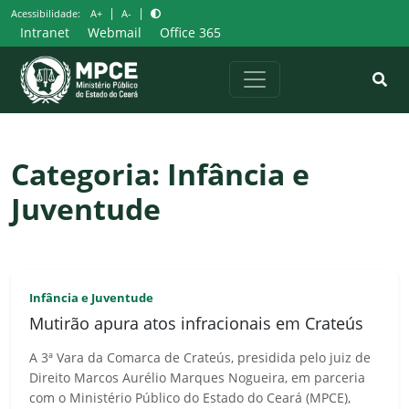
Pular
|
|
Acessibilidade:
A+
A-
para
Intranet
Webmail
Office 365
o
conteúdo
Categoria:
Infância e
Juventude
Infância e Juventude
Mutirão apura atos infracionais em Crateús
A 3ª Vara da Comarca de Crateús, presidida pelo juiz de
Direito Marcos Aurélio Marques Nogueira, em parceria
com o Ministério Público do Estado do Ceará (MPCE),