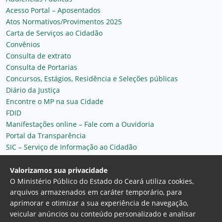
Acesso Portal – Aposentados
Atos Normativos/Provimentos 2025
Carta de Serviços ao Cidadão
Convênios
Consulta de extrato
Consulta de Portarias
Concursos, Estágios, Residência e Seleções públicas
Diário da Justiça
Encontre o MP na sua Cidade
FDID
Manifestações online – Fale com a Ouvidoria
Portal da Transparência
SIC – Serviço de Informação ao Cidadão
Plantão MP do Ceará
Secretaria Geral
Valorizamos sua privacidade
O Ministério Público do Estado do Ceará utiliza cookies,
arquivos armazenados em caráter temporário, para
aprimorar e otimizar a sua experiência de navegação,
veicular anúncios ou conteúdo personalizado e analisar