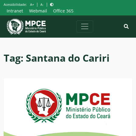
Pular
|
|
Acessibilidade:
A+
A-
para
Intranet
Webmail
Office 365
o
conteúdo
Tag:
Santana do Cariri