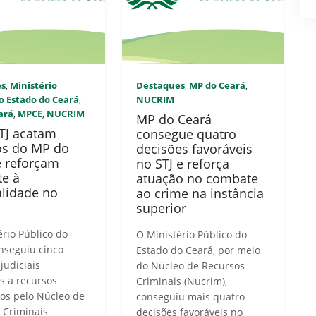
es
Ministério
Destaques
MP do Ceará
,
,
,
o Estado do Ceará
NUCRIM
,
ará
MPCE
NUCRIM
,
,
MP do Ceará
STJ acatam
consegue quatro
os do MP do
decisões favoráveis
e reforçam
no STJ e reforça
e à
atuação no combate
alidade no
ao crime na instância
superior
ério Público do
O Ministério Público do
nseguiu cinco
Estado do Ceará, por meio
judiciais
do Núcleo de Recursos
is a recursos
Criminais (Nucrim),
tos pelo Núcleo de
conseguiu mais quatro
 Criminais
decisões favoráveis no