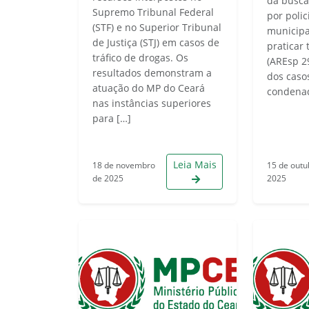
da busca
Supremo Tribunal Federal
por polic
(STF) e no Superior Tribunal
municipa
de Justiça (STJ) em casos de
praticar 
tráfico de drogas. Os
(AREsp 2
resultados demonstram a
dos casos
atuação do MP do Ceará
condena
nas instâncias superiores
para […]
Leia Mais
18 de novembro
15 de outu
de 2025
2025