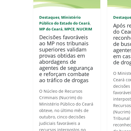
Destaques
Ministério
Destaqu
,
Público do Estado do Ceará
,
Após r
MP do Ceará
MPCE
NUCRIM
,
,
do Cear
Decisões favoráveis
reconh
ao MP nos tribunais
de bus
superiores validam
agente
provas obtidas em
em cas
abordagens de
de dro
agentes de segurança
e reforçam combate
O Minist
ao tráfico de drogas
Ceará co
decisões 
O Núcleo de Recursos
favoráve
Criminais (Nucrim) do
interpos
Ministério Público do Ceará
Recursos
obteve, no último mês de
(Nucrim)
outubro, cinco decisões
Tribunal 
judiciais favoráveis a
reconhec
recursos interpostos no