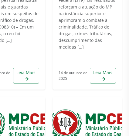
 pessoal realizada
Federal (STF). Os resultados
iais e guardas
reforçam a atuação do MP
is em suspeitos de
na instância superior e
tráfico de drogas.
aprimoram o combate à
908310) – Em um
criminalidade. Tráfico de
, o réu foi
drogas, crimes tributários,
do […]
descumprimento das
medidas […]
Leia Mais
Leia Mais
bro de
14 de outubro de
2025