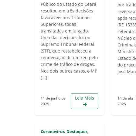
Público do Estado do Ceará
por tráfi
resultou em três decisões
reversão
favoráveis nos Tribunais
após rec
Superiores, todas
(RE 1533
transitadas em julgado.
setembro
Uma das decisões foi no
Núcleo d
Supremo Tribunal Federal
Criminai
(STF), que restabeleceu a
Ministér
condenação de um réu pelo
Estado d
crime de tráfico de drogas.
do procu
Nos dois outros casos, o MP
José Maur
[…]
Leia Mais
11 de junho de
14 de abril
2025
2025
Coronavírus
Destaques
,
,