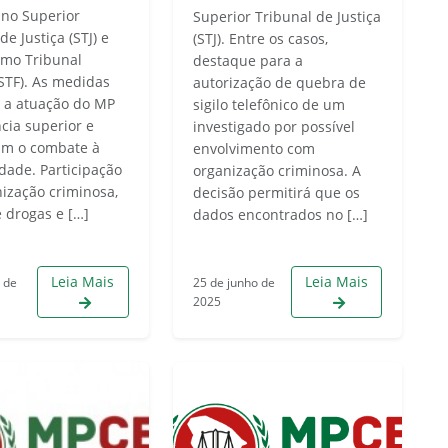
 no Superior
Superior Tribunal de Justiça
de Justiça (STJ) e
(STJ). Entre os casos,
mo Tribunal
destaque para a
(STF). As medidas
autorização de quebra de
 a atuação do MP
sigilo telefônico de um
cia superior e
investigado por possível
am o combate à
envolvimento com
idade. Participação
organização criminosa. A
ização criminosa,
decisão permitirá que os
e drogas e […]
dados encontrados no […]
Leia Mais
Leia Mais
o de
25 de junho de
2025