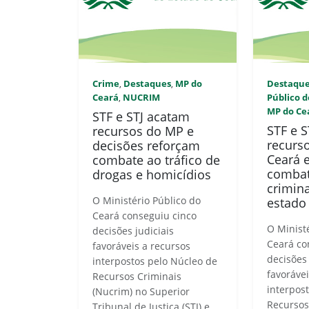
Crime
Destaques
MP do
Destaqu
,
,
Ceará
NUCRIM
Público d
,
MP do Ce
STF e STJ acatam
STF e 
recursos do MP e
recurs
decisões reforçam
Ceará 
combate ao tráfico de
combat
drogas e homicídios
crimin
O Ministério Público do
estado
Ceará conseguiu cinco
O Minist
decisões judiciais
Ceará co
favoráveis a recursos
decisões 
interpostos pelo Núcleo de
favoráve
Recursos Criminais
interpos
(Nucrim) no Superior
Recursos
Tribunal de Justiça (STJ) e