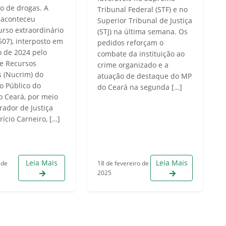
co de drogas. A
Tribunal Federal (STF) e no
 aconteceu
Superior Tribunal de Justiça
urso extraordinário
(STJ) na última semana. Os
507), interposto em
pedidos reforçam o
 de 2024 pelo
combate da instituição ao
e Recursos
crime organizado e a
s (Nucrim) do
atuação de destaque do MP
io Público do
do Ceará na segunda […]
o Ceará, por meio
rador de Justiça
ício Carneiro, […]
Leia Mais
Leia Mais
 de
18 de fevereiro de
2025