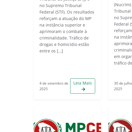
(Nucrim)
no Supremo Tribunal
Tribunal 
Federal (STF). Os resultados
no Supre
reforçam a atuação do MP
Federal 
na instância superior e
reforçam
aprimoram o combate à
na instân
criminalidade. Tráfico de
aprimor
drogas e homicídio estão
criminal
entre os […]
em organ
tráfico d
Leia Mais
4 de setembro de
30 de julh
2025
2025