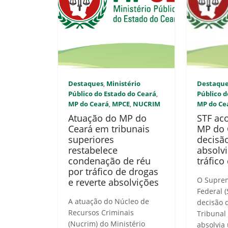
Destaques
Ministério
Destaqu
,
Público do Estado do Ceará
Público d
,
MP do Ceará
MPCE
NUCRIM
MP do Ce
,
,
Atuação do MP do
STF ac
Ceará em tribunais
MP do 
superiores
decisã
restabelece
absolvi
condenação de réu
tráfico
por tráfico de drogas
O Supre
e reverte absolvições
Federal 
A atuação do Núcleo de
decisão 
Recursos Criminais
Tribunal 
(Nucrim) do Ministério
absolvia