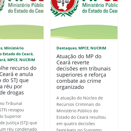
es
Ministério
Destaques
MPCE
NUCRIM
,
,
,
o Estado do Ceará
,
Atuação do MP do
ará
MPCE
NUCRIM
,
,
Ceará reverte
olhe recurso do
decisões em tribunais
Ceará e anula
superiores e reforça
o do STJ que
combate ao crime
a réu por
organizado
 de drogas
A atuação do Núcleo de
mo Tribunal
Recursos Criminais do
(STF) revogou
Ministério Público do
do Superior
Estado do Ceará resultou
de Justiça (STJ) que
em quatro decisões
 um réu condenado
favoráveis no Supremo