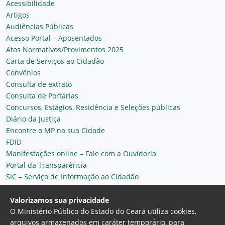
Acessibilidade
Artigos
Audiências Públicas
Acesso Portal – Aposentados
Atos Normativos/Provimentos 2025
Carta de Serviços ao Cidadão
Convênios
Consulta de extrato
Consulta de Portarias
Concursos, Estágios, Residência e Seleções públicas
Diário da Justiça
Encontre o MP na sua Cidade
FDID
Manifestações online – Fale com a Ouvidoria
Portal da Transparência
SIC – Serviço de Informação ao Cidadão
Plantão MP do Ceará
Secretaria Geral
Valorizamos sua privacidade
O Ministério Público do Estado do Ceará utiliza cookies,
arquivos armazenados em caráter temporário, para