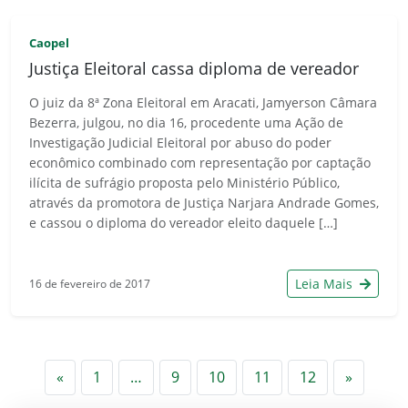
Caopel
Justiça Eleitoral cassa diploma de vereador
O juiz da 8ª Zona Eleitoral em Aracati, Jamyerson Câmara
Bezerra, julgou, no dia 16, procedente uma Ação de
Investigação Judicial Eleitoral por abuso do poder
econômico combinado com representação por captação
ilícita de sufrágio proposta pelo Ministério Público,
através da promotora de Justiça Narjara Andrade Gomes,
e cassou o diploma do vereador eleito daquele […]
Leia Mais
16 de fevereiro de 2017
Anterior
Próxim
«
1
…
9
10
11
12
»