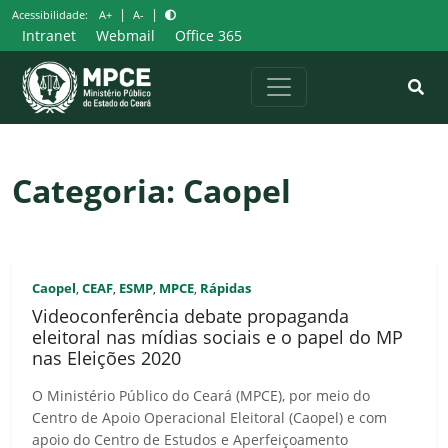
Pular
|
|
Acessibilidade:
A+
A-
para
Intranet
Webmail
Office 365
o
conteúdo
Categoria:
Caopel
Caopel
CEAF
ESMP
MPCE
Rápidas
,
,
,
,
Videoconferência debate propaganda
eleitoral nas mídias sociais e o papel do MP
nas Eleições 2020
O Ministério Público do Ceará (MPCE), por meio do
Centro de Apoio Operacional Eleitoral (Caopel) e com
apoio do Centro de Estudos e Aperfeiçoamento