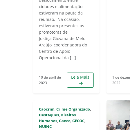
deslocamento entre
cidades e alimentação
estiveram na pauta da
reunião. Na ocasião,
estiveram presentes as
promotoras de
Justiça Giovana de Melo
Araújo, coordenadora do
Centro de Apoio
Operacional da […]
Leia Mais
10 de abril de
1 de deze
2023
2022
Caocrim
Crime Organizado
,
,
Destaques
Direitos
,
Humanos
Gaeco
GECOC
,
,
,
NUINC