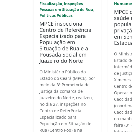
Fiscalização
Inspeções
Humano
,
,
Pessoas em Situação de Rua
,
MPCE d
Políticas Públicas
saúde 
MPCE inspeciona
popula
Centro de Referência
privaç
Especializado para
em Sem
População em
Estadu
Situação de Rua e a
Pousada Social em
O Minist
Juazeiro do Norte
Estado d
interméd
O Ministério Público do
de Justiç
Estado do Ceará (MPCE), por
Ximenes 
meio da 3ª Promotoria de
Centro d
Justiça da comarca de
Operacio
Juazeiro do Norte, realizou,
Caocidad
no dia 27, inspeções no
(coorden
Centro de Referência
Caocidad
Especializado para
na manhã
População em Situação de
feira (31
Rua (Centro Pop) e na
Internac