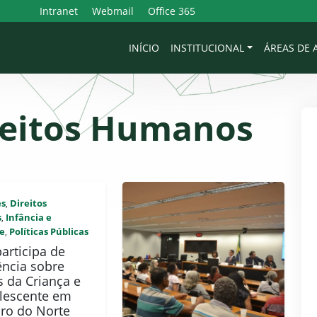
Intranet
Webmail
Office 365
INÍCIO
INSTITUCIONAL
ÁREAS DE
reitos Humanos
es
Direitos
,
s
Infância e
,
e
Políticas Públicas
,
articipa de
ência sobre
s da Criança e
lescente em
iro do Norte