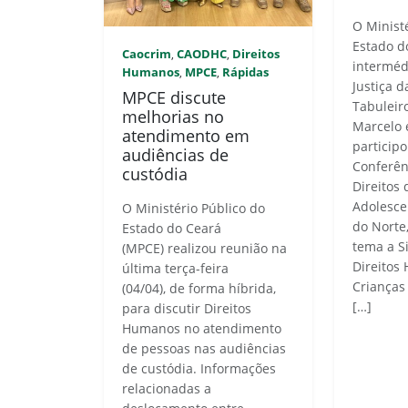
O Minist
Estado d
Caocrim
CAODHC
Direitos
,
,
interméd
Humanos
MPCE
Rápidas
,
,
Justiça 
MPCE discute
Tabuleir
melhorias no
Marcelo e
atendimento em
participo
audiências de
Conferên
custódia
Direitos 
Adolesce
O Ministério Público do
do Norte
Estado do Ceará
tema a S
(MPCE) realizou reunião na
Direitos
última terça-feira
Crianças
(04/04), de forma híbrida,
[…]
para discutir Direitos
Humanos no atendimento
de pessoas nas audiências
de custódia. Informações
relacionadas a