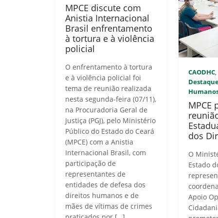
MPCE discute com
Anistia Internacional
Brasil enfrentamento
à tortura e à violência
policial
O enfrentamento à tortura
CAODHC
e à violência policial foi
Destaqu
tema de reunião realizada
Humano
nesta segunda-feira (07/11),
MPCE p
na Procuradoria Geral de
reuniã
Justiça (PGJ), pelo Ministério
Estadu
Público do Estado do Ceará
dos Di
(MPCE) com a Anistia
Internacional Brasil, com
O Minist
participação de
Estado d
representantes de
represen
entidades de defesa dos
coordena
direitos humanos e de
Apoio Op
mães de vítimas de crimes
Cidadani
praticados por […]