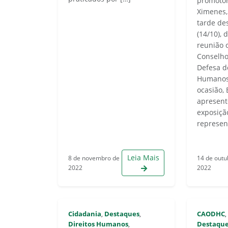
promotor
Ximenes,
tarde des
(14/10),
reunião 
Conselho
Defesa d
Humanos
ocasião,
apresent
exposiçã
represen
Leia Mais
8 de novembro de
14 de outu
2022
2022
Cidadania
Destaques
CAODHC
,
,
Direitos Humanos
Destaqu
,