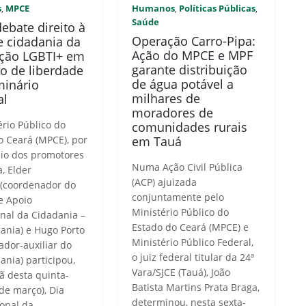
s
MPCE
Humanos
Políticas Públicas
,
,
,
Saúde
ebate direito à
Operação Carro-Pipa:
e cidadania da
Ação do MPCE e MPF
ção LGBTI+ em
garante distribuição
ão de liberdade
de água potável a
inário
milhares de
al
moradores de
ério Público do
comunidades rurais
o Ceará (MPCE), por
em Tauá
io dos promotores
Numa Ação Civil Pública
a, Elder
(ACP) ajuizada
(coordenador do
conjuntamente pelo
e Apoio
Ministério Público do
nal da Cidadania –
Estado do Ceará (MPCE) e
ania) e Hugo Porto
Ministério Público Federal,
ador-auxiliar do
o juiz federal titular da 24ª
ania) participou,
Vara/SJCE (Tauá), João
 desta quinta-
Batista Martins Prata Braga,
 de março), Dia
determinou, nesta sexta-
ional da