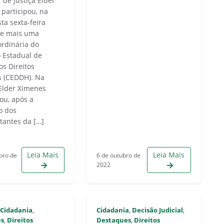
 de Justiça Elder
 participou, na
ta sexta-feira
 de mais uma
ordinária do
 Estadual de
os Direitos
 (CEDDH). Na
 Elder Ximenes
ou, após a
o dos
tantes da […]
Leia Mais
Leia Mais
bro de
6 de outubro de
2022
Cidadania
Cidadania
Decisão Judicial
,
,
,
,
es
Direitos
Destaques
Direitos
,
,