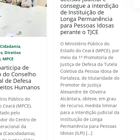
consegue a interdição
de Instituição de
Longa Permanência
para Pessoas Idosas
perante o TJCE
O Ministério Público do
Cidadania
,
,
Estado do Ceará (MPCE), por
es
Direitos
,
meio da 1ª Promotoria de
s
MPCE
,
Justiça de Defesa da Tutela
articipa de
Coletiva da Pessoa Idosa de
o do Conselho
Fortaleza, de titularidade do
al de Defesa
Promotor de Justiça
reitos Humanos
Alexandre de Oliveira
Alcântara, obteve, em grau
ério Público do
de recurso, medida liminar
o Ceará (MPCE),
para a interdição judicial da
tado pelo
Instituição de Longa
dor do Centro de
Permanência para Pessoas
eracional da
Idosas (ILPI) […]
a (Caocidadania),