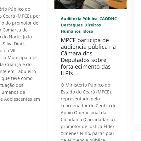
ério Público do
o Ceará (MPCE), por
Audiência Pública
CAODHC
,
,
io do promotor de
Destaques
Direitos
,
da Comarca de
Humanos
Idoso
,
o do Norte, João
MPCE participa de
 Silva Diniz,
audiência pública na
u da VII
Câmara dos
cia Municipal dos
Deputados sobre
da Criança e do
fortalecimento das
nte em Tabuleiro
ILPIs
, que teve como
O Ministério Público do
ituação dos
Estado do Ceará (MPCE),
 Humanos de
representado pelo
 e Adolescentes em
coordenador do Centro de
Apoio Operacional da
Cidadania (Caocidadania),
promotor de Justiça Élder
Ximenes Filho, participou
de audiência pública