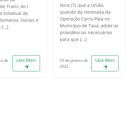
feira (7), que a União,
ade Trans, do I
quando da retomada da
o Estadual de
Operação Carro-Pipa no
 Humanos, Sociais e
Município de Tauá, adote as
 […]
providências necessárias
para que […]
Leia Mais
Leia Mais
ço de
10 de janeiro de
2022