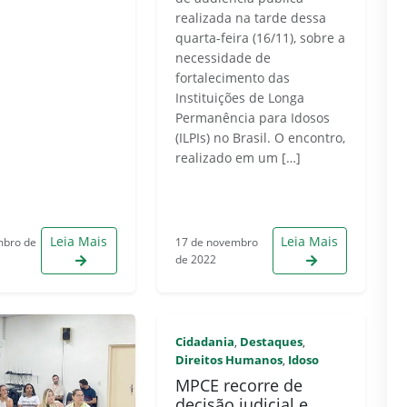
realizada na tarde dessa
quarta-feira (16/11), sobre a
necessidade de
fortalecimento das
Instituições de Longa
Permanência para Idosos
(ILPIs) no Brasil. O encontro,
realizado em um […]
Leia Mais
Leia Mais
mbro de
17 de novembro
de 2022
Cidadania
Destaques
,
,
Direitos Humanos
Idoso
,
MPCE recorre de
decisão judicial e