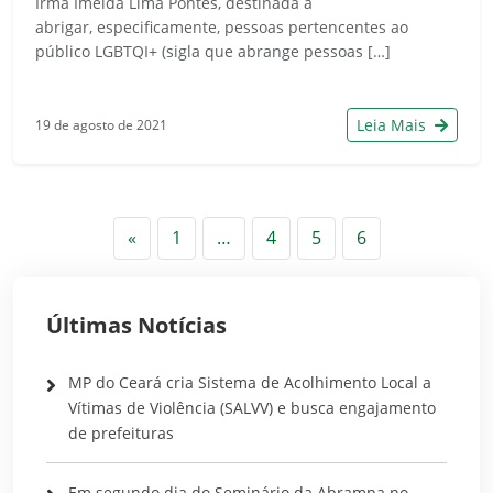
Irmã Imelda Lima Pontes, destinada a
abrigar, especificamente, pessoas pertencentes ao
público LGBTQI+ (sigla que abrange pessoas […]
Leia Mais
19 de agosto de 2021
Anterior
«
1
…
4
5
6
Últimas Notícias
MP do Ceará cria Sistema de Acolhimento Local a
Vítimas de Violência (SALVV) e busca engajamento
de prefeituras
Em segundo dia do Seminário da Abrampa no