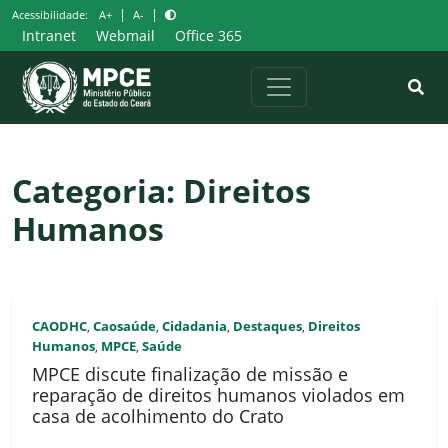
Pular
|
|
Acessibilidade:
A+
A-
para
Intranet
Webmail
Office 365
o
conteúdo
Categoria:
Direitos
Humanos
CAODHC
Caosaúde
Cidadania
Destaques
Direitos
,
,
,
,
Humanos
MPCE
Saúde
,
,
MPCE discute finalização de missão e
reparação de direitos humanos violados em
casa de acolhimento do Crato