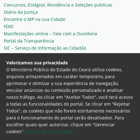
Concursos, Estágios, Residência e Seleções públicas
Diário da Justiça
Encontre o MP na sua Cidade
FDID
Manifestações online – Fale com a Ouvidoria
Portal da Transparência
SIC – Serviço de Informação ao Cidadão
Plantão MP do Ceará
Secretaria Geral
Valorizamos sua privacidade
O Ministério Público do Estado do Ceará utiliza cookies,
arquivos armazenados em caráter temporário, para
aprimorar e otimizar a sua experiência de navegação,
veicular anúncios ou conteúdo personalizado e analisar
nosso tráfego. Ao clicar em "Aceitar Todos", você terá acesso
a todas as funcionalidades do portal. Se clicar em "Rejeitar
Todos", os cookies que não forem estritamente necessários
para o funcionamento do portal serão desativados. Para
Ministério Público do Estado do Ceará
escolher quais quer autorizar, clique em "Gerenciar
Procuradoria Geral de Justiça
Av. Gen. Afonso
cookies".
Politica de privacidade
Albuquerque Lima, 130 - Cambeba - CEP: