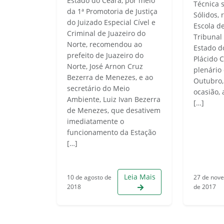
Estado do Ceará, por meio
Técnica 
da 1ª Promotoria de Justiça
Sólidos, 
do Juizado Especial Cível e
Escola d
Criminal de Juazeiro do
Tribunal
Norte, recomendou ao
Estado do
prefeito de Juazeiro do
Plácido C
Norte, José Arnon Cruz
plenário 
Bezerra de Menezes, e ao
Outubro,
secretário do Meio
ocasião,
Ambiente, Luiz Ivan Bezerra
[…]
de Menezes, que desativem
imediatamente o
funcionamento da Estação
[…]
Leia Mais
10 de agosto de
27 de nov
2018
de 2017