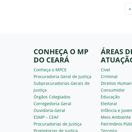
«
CONHEÇA O MP
ÁREAS D
DO CEARÁ
ATUAÇÃ
Conheça o MPCE
Cível
Procuradoria Geral de Justiça
Criminal
Subprocuradorias-Gerais de
Direitos Human
Justiça
Consumidor
Órgãos Colegiados
Educação
Corregedoria Geral
Eleitoral
Ouvidoria-Geral
Infância e Juve
ESMP – CEAF
Meio Ambiente
Procuradorias de Justiça
Patrimônio Públ
Promotorias de Justiça
Terceiro