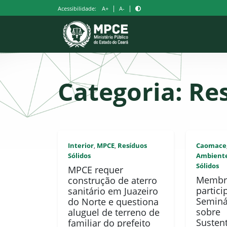
Pular
|
|
Acessibilidade:
A+
A-
para
o
conteúdo
Categoria:
Res
Interior
MPCE
Resíduos
Caomace
,
,
Sólidos
Ambient
Sólidos
MPCE requer
Membr
construção de aterro
partic
sanitário em Juazeiro
Seminá
do Norte e questiona
sobre
aluguel de terreno de
Susten
familiar do prefeito