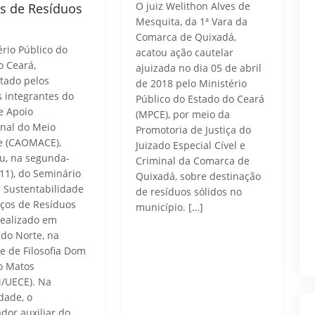
O juiz Welithon Alves de
os de Resíduos
s
Mesquita, da 1ª Vara da
Comarca de Quixadá,
ério Público do
acatou ação cautelar
o Ceará,
ajuizada no dia 05 de abril
tado pelos
de 2018 pelo Ministério
integrantes do
Público do Estado do Ceará
e Apoio
(MPCE), por meio da
nal do Meio
Promotoria de Justiça do
e (CAOMACE),
Juizado Especial Cível e
ou, na segunda-
Criminal da Comarca de
/11), do Seminário
Quixadá, sobre destinação
: Sustentabilidade
de resíduos sólidos no
iços de Resíduos
município. […]
 realizado em
 do Norte, na
e de Filosofia Dom
o Matos
/UECE). Na
dade, o
dor auxiliar do