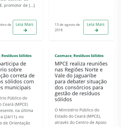
, promotor de […]
Leia Mais
Leia Mais
mbro de
13 de agosto de
2018
Resíduos Sólidos
Caomace
Resíduos Sólidos
,
,
articipa de
MPCE realiza reuniões
rio sobre
nas Regiões Norte e
ação correta de
Vale do Jaguaribe
os sólidos com
para debater situação
es municipais
dos consórcios para
gestão de resíduos
ério Público do
sólidos
o Ceará (MPCE)
O Ministério Público do
resente, na última
Estado do Ceará (MPCE),
ra (24/11), no
através do Centro de Apoio
o de Orientação