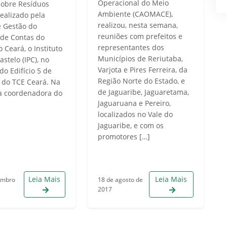
Operacional do Meio
sobre Resíduos
Ambiente (CAOMACE),
realizado pela
realizou, nesta semana,
e Gestão do
reuniões com prefeitos e
 de Contas do
representantes dos
 Ceará, o Instituto
Municípios de Reriutaba,
astelo (IPC), no
Varjota e Pires Ferreira, da
do Edifício 5 de
Região Norte do Estado, e
 do TCE Ceará. Na
de Jaguaribe, Jaguaretama,
 a coordenadora do
Jaguaruana e Pereiro,
localizados no Vale do
Jaguaribe, e com os
promotores […]
Leia Mais
Leia Mais
embro
18 de agosto de
2017