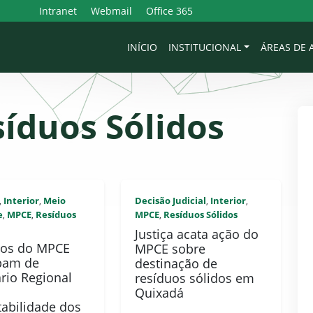
Intranet
Webmail
Office 365
INÍCIO
INSTITUCIONAL
ÁREAS DE
íduos Sólidos
Interior
Meio
Decisão Judicial
Interior
,
,
,
,
e
MPCE
Resíduos
MPCE
Resíduos Sólidos
,
,
,
Justiça acata ação do
os do MPCE
MPCE sobre
ipam de
destinação de
rio Regional
resíduos sólidos em
Quixadá
tabilidade dos