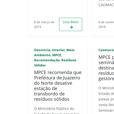
CAOMACE
Leia Mais
8 de março de
6 de nove
2019
2018
Denúncia
Interior
Meio
Caomace
,
,
Ambiente
MPCE
,
,
MPCE p
Recomendação
Resíduos
,
seminá
Sólidos
destin
MPCE recomenda que
resídu
Prefeitura de Juazeiro
gestor
do Norte desative
estação de
O Minist
transbordo de
Estado d
resíduos sólidos
esteve p
sexta-fei
O Ministério Público do
Seminári