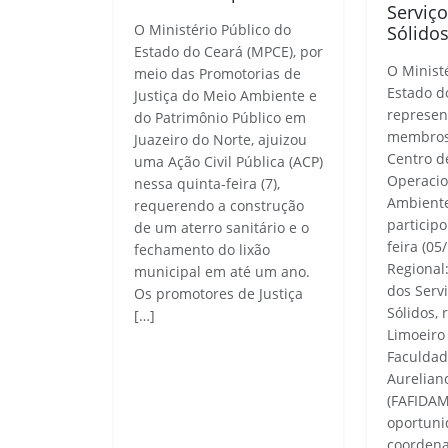
Serviç
O Ministério Público do
Sólido
Estado do Ceará (MPCE), por
O Minist
meio das Promotorias de
Estado d
Justiça do Meio Ambiente e
represen
do Patrimônio Público em
membros 
Juazeiro do Norte, ajuizou
Centro d
uma Ação Civil Pública (ACP)
Operacio
nessa quinta-feira (7),
Ambient
requerendo a construção
particip
de um aterro sanitário e o
feira (05
fechamento do lixão
Regional
municipal em até um ano.
dos Serv
Os promotores de Justiça
Sólidos,
[…]
Limoeiro
Faculdad
Aurelian
(FAFIDAM
oportuni
coordena