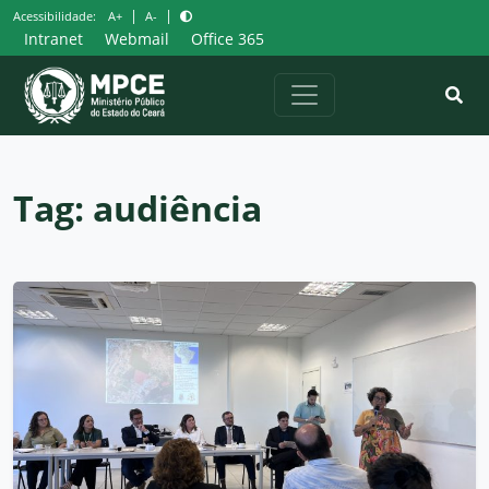
Pular
|
|
Acessibilidade:
A+
A-
para
Intranet
Webmail
Office 365
o
conteúdo
Tag:
audiência