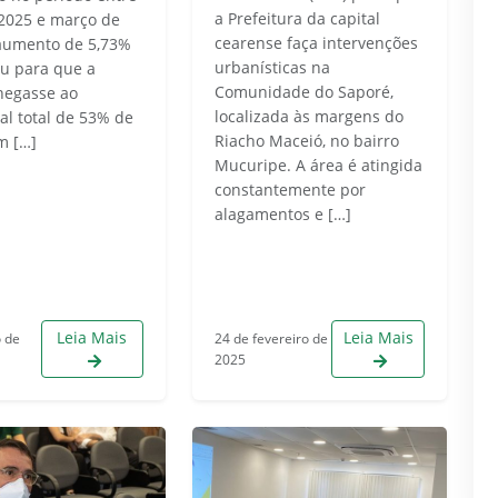
a Prefeitura da capital
2025 e março de
cearense faça intervenções
aumento de 5,73%
urbanísticas na
iu para que a
Comunidade do Saporé,
hegasse ao
localizada às margens do
al total de 53% de
Riacho Maceió, no bairro
m […]
Mucuripe. A área é atingida
constantemente por
alagamentos e […]
Leia Mais
Leia Mais
o de
24 de fevereiro de
2025