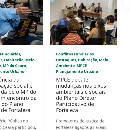
 Fundiários
Conflitos Fundiários
,
,
es
Habitação
Meio
Destaques
Habitação
Meio
,
,
,
,
e
MP do Ceará
Ambiente
MPCE
,
,
,
,
mento Urbano
Planejamento Urbano
ância da
MPCE debate
pação social é
mudanças nos eixos
ida pelo MP do
ambientais e sociais
em encontro da
do Plano Diretor
o do Plano
Participativo de
 de Fortaleza
Fortaleza
ério Público do
Promotores de Justiça de
o Ceará participou,
Fortaleza ligados às áreas