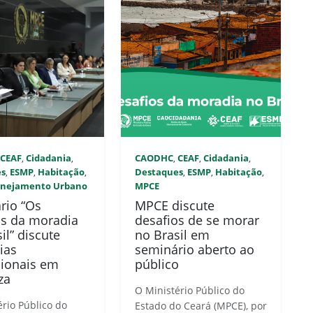
CEAF
Cidadania
CAODHC
CEAF
Cidadania
,
,
,
,
,
,
es
ESMP
Habitação
Destaques
ESMP
Habitação
,
,
,
,
,
,
anejamento Urbano
MPCE
rio “Os
MPCE discute
os da moradia
desafios de se morar
il” discute
no Brasil em
ias
seminário aberto ao
cionais em
público
za
O Ministério Público do
ério Público do
Estado do Ceará (MPCE), por