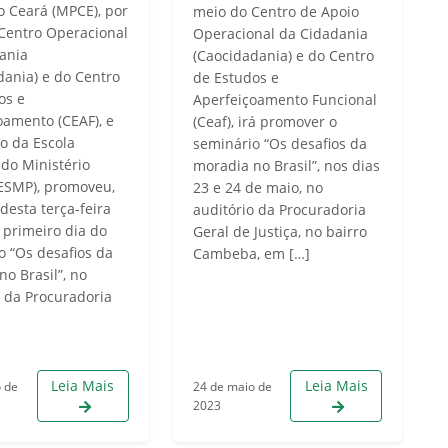
o Ceará (MPCE), por
meio do Centro de Apoio
Centro Operacional
Operacional da Cidadania
ania
(Caocidadania) e do Centro
dania) e do Centro
de Estudos e
os e
Aperfeiçoamento Funcional
oamento (CEAF), e
(Ceaf), irá promover o
o da Escola
seminário “Os desafios da
 do Ministério
moradia no Brasil”, nos dias
(ESMP), promoveu,
23 e 24 de maio, no
desta terça-feira
auditório da Procuradoria
o primeiro dia do
Geral de Justiça, no bairro
o “Os desafios da
Cambeba, em […]
o Brasil”, no
o da Procuradoria
Leia Mais
Leia Mais
o de
24 de maio de
2023