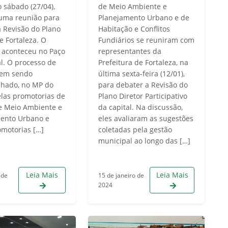
o sábado (27/04),
de Meio Ambiente e
uma reunião para
Planejamento Urbano e de
a Revisão do Plano
Habitação e Conflitos
e Fortaleza. O
Fundiários se reuniram com
 aconteceu no Paço
representantes da
l. O processo de
Prefeitura de Fortaleza, na
vem sendo
última sexta-feira (12/01),
hado, no MP do
para debater a Revisão do
elas promotorias de
Plano Diretor Participativo
de Meio Ambiente e
da capital. Na discussão,
ento Urbano e
eles avaliaram as sugestões
omotorias […]
coletadas pela gestão
municipal ao longo das […]
Leia Mais
Leia Mais
 de
15 de janeiro de
2024