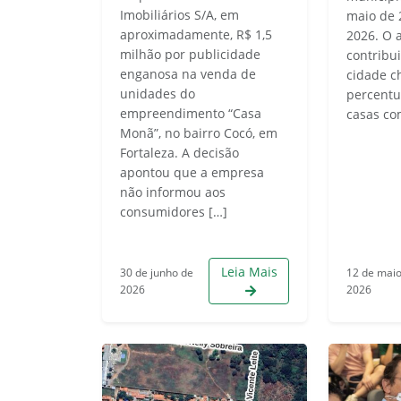
Imobiliários S/A, em
maio de 
aproximadamente, R$ 1,5
2026. O 
milhão por publicidade
contribu
enganosa na venda de
cidade c
unidades do
percentu
empreendimento “Casa
casas co
Monã”, no bairro Cocó, em
Fortaleza. A decisão
apontou que a empresa
não informou aos
consumidores […]
Leia Mais
30 de junho de
12 de mai
2026
2026