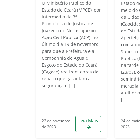
O Ministério Público do
Estado d
Estado do Ceará (MPCE), por
meio do 
intermédio da 3ª
da Cidad
Promotoria de Justiça de
(Caocida
Juazeiro do Norte, ajuizou
de Estud
Ação Civil Pública (ACP), no
Aperfeiç
último dia 19 de novembro,
com apoi
para que a Prefeitura e a
Superior
Companhia de Água e
Público 
Esgoto do Estado do Ceará
na tarde 
(Cagece) realizem obras de
(23/05), 
reparo que garantam a
seminári
segurança e […]
moradia n
auditóri
[…]
Leia Mais
22 de novembro
24 de mai
de 2023
2023