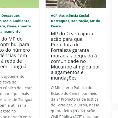
Destaques
ACP
Assistência Social
,
,
,
,
o
Meio Ambiente
Destaques
Habitação
MP do
,
,
,
,
ará
Planejamento
Ceará
,
Saneamento
MP do Ceará ajuíza
o do MP do
ação para que
ontribui para
Prefeitura de
to do número
Fortaleza garanta
idências com
moradia adequada à
 à rede de
comunidade no
 em Tianguá
Mucuripe atingida por
alagamentos e
o Esgotamento
inundações
iciativa do
O Ministério Público do
o Público do Ceará,
Estado do Ceará, por meio
iu para que mais
da 9ª Promotoria de Justiça
dências de Tianguá
de Fortaleza, ajuizou, nessa
em a utilizar a
quinta-feira (20/02), Ação
esgoto no
Civil Pública (ACP) para que
o no período entre