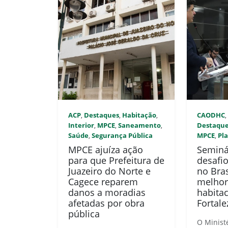
ACP
Destaques
Habitação
CAODHC
,
,
,
Interior
MPCE
Saneamento
Destaqu
,
,
,
Saúde
Segurança Pública
MPCE
Pl
,
,
MPCE ajuíza ação
Seminá
para que Prefeitura de
desafi
Juazeiro do Norte e
no Bras
Cagece reparem
melhor
danos a moradias
habita
afetadas por obra
Fortale
pública
O Minist