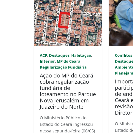
ACP
Destaques
Habitação
Conflitos
,
,
,
Interior
MP do Ceará
Destaqu
,
,
Regularização Fundiária
Ambient
Planeja
Ação do MP do Ceará
Import
cobra regularização
partici
fundiária de
defend
loteamento no Parque
Ceará 
Nova Jerusalém em
revisã
Juazeiro do Norte
Diretor
O Ministério Público do
O Minist
Estado do Ceará ingressou
Estado d
nessa segunda-feira (06/05)