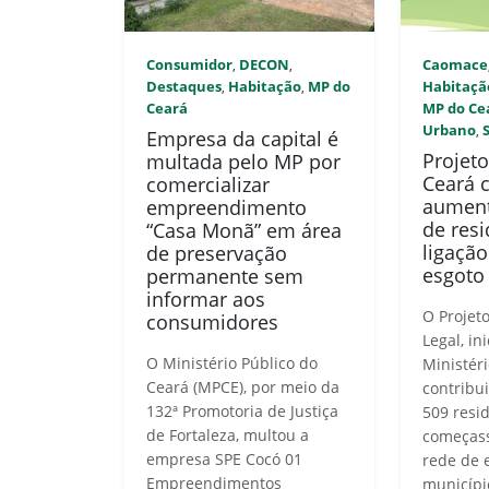
Consumidor
DECON
Caomace
,
,
Destaques
Habitação
MP do
Habitaçã
,
,
Ceará
MP do Ce
Urbano
,
Empresa da capital é
Projet
multada pelo MP por
Ceará c
comercializar
aumen
empreendimento
de res
“Casa Monã” em área
ligação
de preservação
esgoto
permanente sem
informar aos
O Projet
consumidores
Legal, in
O Ministério Público do
Ministéri
Ceará (MPCE), por meio da
contribu
132ª Promotoria de Justiça
509 resi
de Fortaleza, multou a
começass
empresa SPE Cocó 01
rede de 
Empreendimentos
municípi