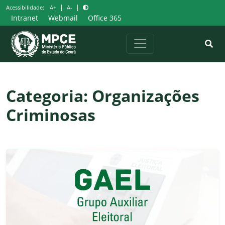
Pular
|
|
Acessibilidade:
A+
A-
para
Intranet
Webmail
Office 365
o
conteúdo
Categoria:
Organizações
Criminosas