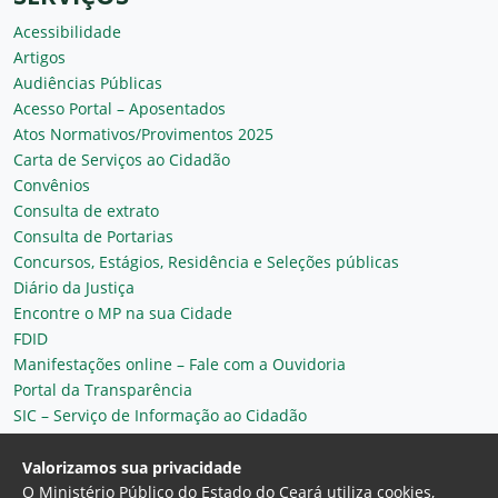
Acessibilidade
Artigos
Audiências Públicas
Acesso Portal – Aposentados
Atos Normativos/Provimentos 2025
Carta de Serviços ao Cidadão
Convênios
Consulta de extrato
Consulta de Portarias
Concursos, Estágios, Residência e Seleções públicas
Diário da Justiça
Encontre o MP na sua Cidade
FDID
Manifestações online – Fale com a Ouvidoria
Portal da Transparência
SIC – Serviço de Informação ao Cidadão
Plantão MP do Ceará
Secretaria Geral
Valorizamos sua privacidade
O Ministério Público do Estado do Ceará utiliza cookies,