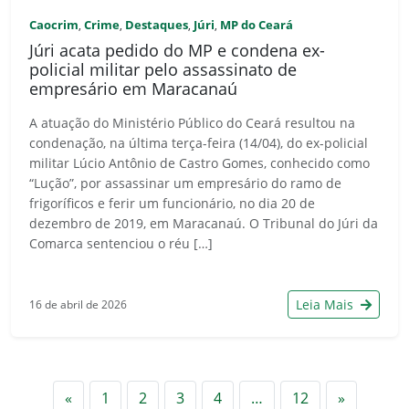
Caocrim
Crime
Destaques
Júri
MP do Ceará
,
,
,
,
Júri acata pedido do MP e condena ex-
policial militar pelo assassinato de
empresário em Maracanaú
A atuação do Ministério Público do Ceará resultou na
condenação, na última terça-feira (14/04), do ex-policial
militar Lúcio Antônio de Castro Gomes, conhecido como
“Lução”, por assassinar um empresário do ramo de
frigoríficos e ferir um funcionário, no dia 20 de
dezembro de 2019, em Maracanaú. O Tribunal do Júri da
Comarca sentenciou o réu […]
Leia Mais
16 de abril de 2026
Anterior
Próximo
«
1
2
3
4
…
12
»