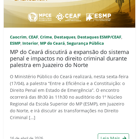
Caocrim
CEAF
Crime
Destaques
Destaques ESMP/CEAF
,
,
,
,
,
ESMP
Interior
MP do Ceará
Segurança Pública
,
,
,
MP do Ceará discutirá a expansão do sistema
penal e impactos no direito criminal durante
palestra em Juazeiro do Norte
O Ministério Público do Ceará realizará, nesta sexta-feira
(17/04), a palestra “Entre a Eficiência e a Constituição: o
Direito Penal em Estado de Emergência”. O encontro
ocorrerá das 8h30 às 11h30 no auditório do 1º Núcleo
Regional da Escola Superior do MP (ESMP), em Juazeiro
do Norte, e irá discutir as transformações no Direito
Criminal […]
Leia Mais
16 de abril de 2026