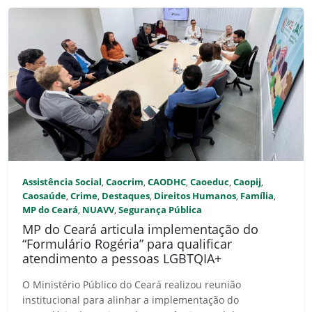
Assistência Social
Caocrim
CAODHC
Caoeduc
Caopij
,
,
,
,
,
Caosaúde
Crime
Destaques
Direitos Humanos
Família
,
,
,
,
,
MP do Ceará
NUAVV
Segurança Pública
,
,
MP do Ceará articula implementação do
“Formulário Rogéria” para qualificar
atendimento a pessoas LGBTQIA+
O Ministério Público do Ceará realizou reunião
institucional para alinhar a implementação do