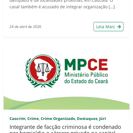
Genipabu e de localidades próximas, em Caucaia. O
casal também é acusado de integrar organização […]
Leia Mais
24 de abril de 2026
Caocrim
Crime
Crime Organizado
Destaques
Júri
,
,
,
,
Integrante de facção criminosa é condenado
por homicídio e cárcere privado na capital,