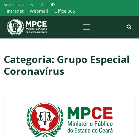
Pular
|
|
Acessibilidade:
A+
A-
para
Intranet
Webmail
Office 365
o
conteúdo
Categoria:
Grupo Especial
Coronavírus