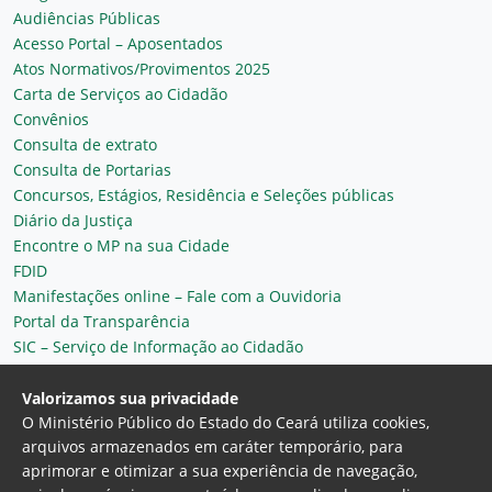
Audiências Públicas
Acesso Portal – Aposentados
Atos Normativos/Provimentos 2025
Carta de Serviços ao Cidadão
Convênios
Consulta de extrato
Consulta de Portarias
Concursos, Estágios, Residência e Seleções públicas
Diário da Justiça
Encontre o MP na sua Cidade
FDID
Manifestações online – Fale com a Ouvidoria
Portal da Transparência
SIC – Serviço de Informação ao Cidadão
Plantão MP do Ceará
Secretaria Geral
Valorizamos sua privacidade
O Ministério Público do Estado do Ceará utiliza cookies,
arquivos armazenados em caráter temporário, para
aprimorar e otimizar a sua experiência de navegação,